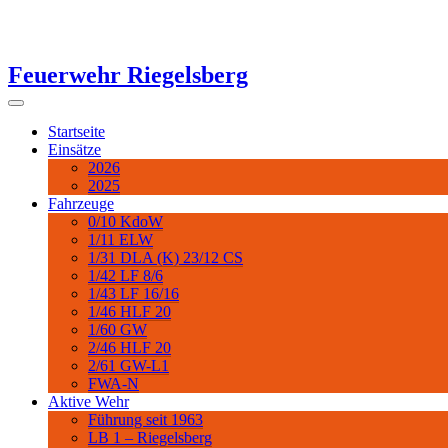
Zum
Inhalt
Feuerwehr Riegelsberg
springen
Startseite
Einsätze
2026
2025
Fahrzeuge
0/10 KdoW
1/11 ELW
1/31 DLA (K) 23/12 CS
1/42 LF 8/6
1/43 LF 16/16
1/46 HLF 20
1/60 GW
2/46 HLF 20
2/61 GW-L1
FWA-N
Aktive Wehr
Führung seit 1963
LB 1 – Riegelsberg
LB 2 – Walpershofen
Dienstpläne