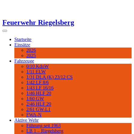
Zum
Inhalt
springen
Feuerwehr Riegelsberg
Startseite
Einsätze
2026
2025
Fahrzeuge
0/10 KdoW
1/11 ELW
1/31 DLA (K) 23/12 CS
1/42 LF 8/6
1/43 LF 16/16
1/46 HLF 20
1/60 GW
2/46 HLF 20
2/61 GW-L1
FWA-N
Aktive Wehr
Führung seit 1963
LB 1 – Riegelsberg